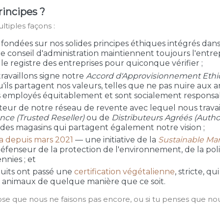
incipes ?
tiples façons :
s fondées sur nos solides principes éthiques intégrés dans
le conseil d'administration maintiennent toujours l'entr
 le registre des entreprises pour quiconque vérifier ;
ravaillons signe notre
Accord d'Approvisionnement Ethi
u'ils partagent nos valeurs, telles que ne pas nuire aux 
eurs employés équitablement et sont socialement respons
teur de notre réseau de revente avec lequel nous travail
ce (Trusted Reseller)
ou de
Distributeurs Agréés (Author
des magasins qui partagent également notre vision ;
ta depuis mars 2021
— une initiative de la
Sustainable Mark
défenseur de la protection de l'environnement, de la po
nies ; et
uits ont passé une
certification végétalienne
, stricte, q
ux animaux de quelque manière que ce soit.
hose que nous ne faisons pas encore, ou si tu penses que no