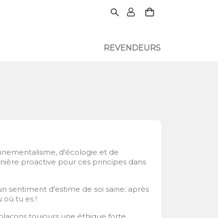
REVENDEURS
onnementalisme, d'écologie et de
nière proactive pour ces principes dans
n sentiment d'estime de soi saine; après
où tu es !
 plaçons
toujours
une éthique forte,